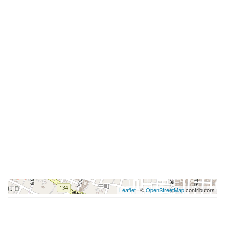
イベント詳細
このイベントは22 6月 2026に終了しました
会場:
テックガレージ コワーキングスペース（3号館201室）
カテゴリ:
オフィスアワー
+
−
Leaflet
| ©
OpenStreetMap
contributors