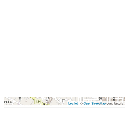
イベント詳細
このイベントは17 11月 2025に終了しました
会場:
テックガレージ 工房（3号館206室）
カテゴリ:
高校生ツアー
+
−
Leaflet
| ©
OpenStreetMap
contributors