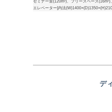
セミナー室(120m²)、フリースペース(16m²
エレベーター[内法(W)1400×(D)1350×(H
デ