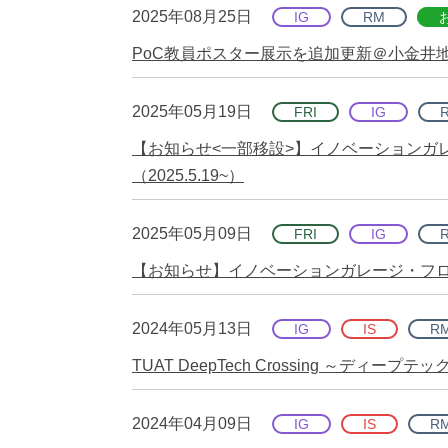
2025年08月25日
IG
RM
PoC教員ポスター展示を追加更新＠小金井地
2025年05月19日
FRI
IG
【お知らせ<一部移設>】イノベーションガ
（2025.5.19~）
2025年05月09日
FRI
IG
【お知らせ】イノベーションガレージ・フロン
2024年05月13日
IG
IS
R
TUAT DeepTech Crossing ～デ
2024年04月09日
IG
IS
R